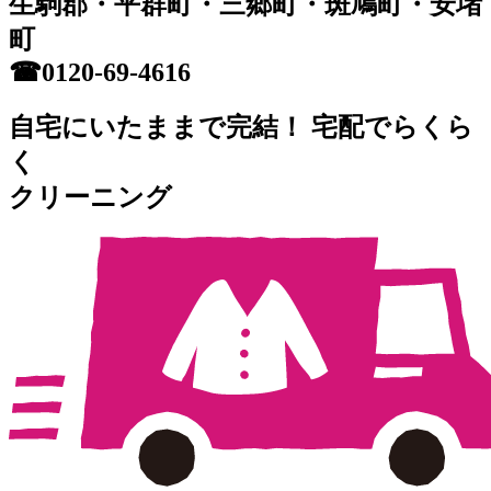
生駒郡・平群町・三郷町・斑鳩町・安堵
町
☎0120-69-4616
自宅にいたままで完結！
宅配で
らくら
く
クリーニング